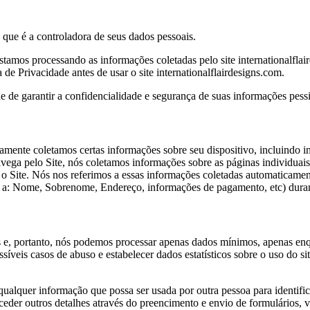
 que é a controladora de seus dados pessoais.
tamos processando as informações coletadas pelo site internationalfla
a de Privacidade antes de usar o site internationalflairdesigns.com.
de garantir a confidencialidade e segurança de suas informações pessi
camente coletamos certas informações sobre seu dispositivo, incluindo 
vega pelo Site, nós coletamos informações sobre as páginas individuais
 o Site. Nós nos referimos a essas informações coletadas automaticam
do a: Nome, Sobrenome, Endereço, informações de pagamento, etc) duran
s e, portanto, nós podemos processar apenas dados mínimos, apenas enq
íveis casos de abuso e estabelecer dados estatísticos sobre o uso do si
qualquer informação que possa ser usada por outra pessoa para identific
onceder outros detalhes através do preencimento e envio de formulários