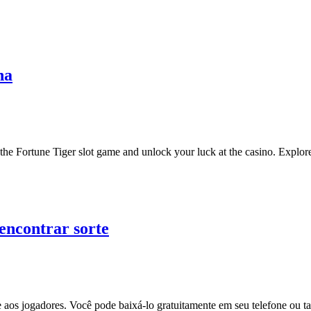
na
f the Fortune Tiger slot game and unlock your luck at the casino. Explor
encontrar sorte
e aos jogadores. Você pode baixá-lo gratuitamente em seu telefone ou ta