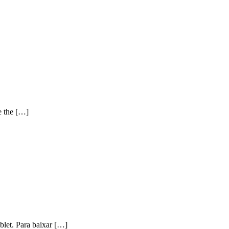
e the […]
blet. Para baixar […]