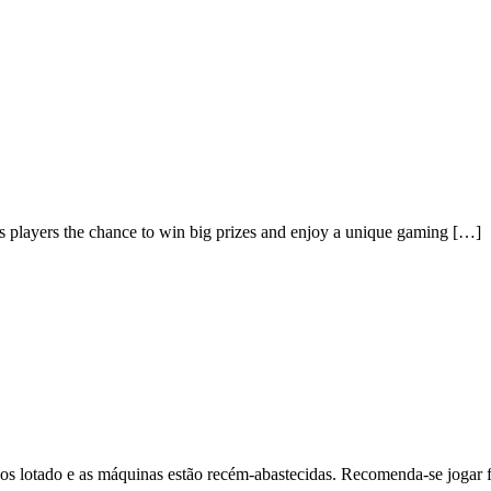
rs players the chance to win big prizes and enjoy a unique gaming […]
os lotado e as máquinas estão recém-abastecidas. Recomenda-se jogar 