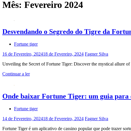
Mês:
Fevereiro 2024
Desvendando o Segredo do Tigre da Fortu
Fortune tiger
16 de Fevereiro, 2024
18 de Fevereiro, 2024
Fagner Silva
Unveiling the Secret of Fortune Tiger: Discover the mystical allure o
Continuar a ler
Onde baixar Fortune Tiger: um guia para 
Fortune tiger
14 de Fevereiro, 2024
18 de Fevereiro, 2024
Fagner Silva
Fortune Tiger é um aplicativo de cassino popular que pode trazer sort