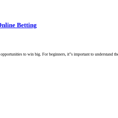
Online Betting
 opportunities to win big. For beginners, it”s important to understand t